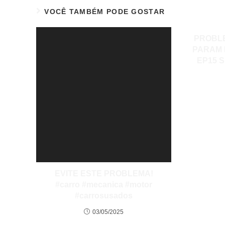
VOCÊ TAMBÉM PODE GOSTAR
PROBLE
PARAM 
EP15 
EVITE ESTE PROBLEMA!
#carro #mecanica #motor
#carrosusados
03/05/2025