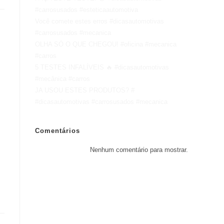
#carrosusados #esteticaautomotiva
Você comete estes erros #dicasautomotivas
#carrosusados #mecanica
OLHA SÓ O QUE CHEGOU! #oficina #mecanica
#carros
5 TESTES INFALÍVEIS 🔥 #dicasautomotivas
#mecânica #carros
JA USOU ESTES PRODUTOS? #
#dicasautomotivas #carrosusados #mecanica
Comentários
Nenhum comentário para mostrar.