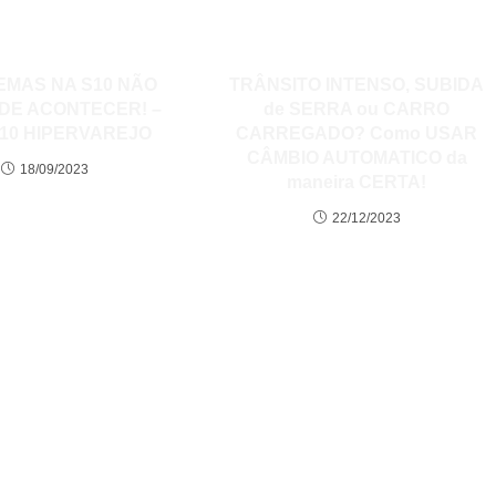
MAS NA S10 NÃO
TRÂNSITO INTENSO, SUBIDA
DE ACONTECER! –
de SERRA ou CARRO
S10 HIPERVAREJO
CARREGADO? Como USAR
CÂMBIO AUTOMATICO da
18/09/2023
maneira CERTA!
22/12/2023