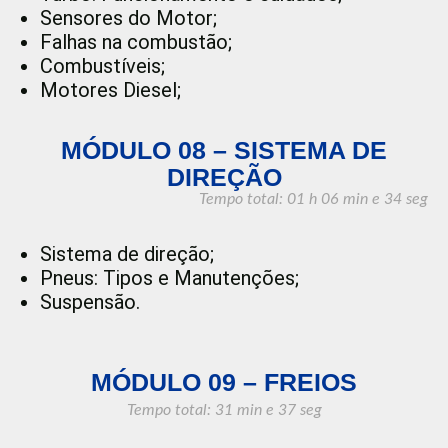
Sensores do Motor;
Falhas na combustão;
Combustíveis;
Motores Diesel;
MÓDULO 08 – SISTEMA DE
DIREÇÃO
Tempo total: 01 h 06 min
e 34 seg
Sistema de direção;
Pneus: Tipos e Manutenções;
Suspensão.
MÓDULO 09 – FREIOS
Tempo total: 31 min e 37 seg