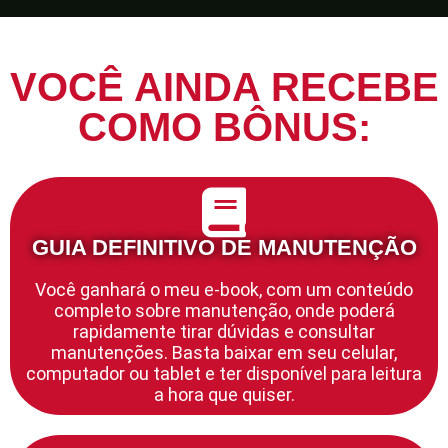
VOCÊ AINDA RECEBE
COMO BÔNUS:
GUIA DEFINITIVO DE MANUTENÇÃO
Você ganhará o meu e-book, com um conteúdo
completo sobre manutenção, onde poderá
rapidamente tirar dúvidas e consultar
manutenções. Basta baixar em seu celular,
computador ou tablet e ter disponível para leitura
a hora que quiser.