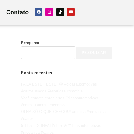
Contato
Pesquisar
PESQUISAR
Posts recentes
FAÇA ESTE TESTE! 😨 #dicasautomotivas
#carrosusados #esteticaautomotiva
Você comete estes erros #dicasautomotivas
#carrosusados #mecanica
OLHA SÓ O QUE CHEGOU! #oficina #mecanica
#carros
5 TESTES INFALÍVEIS 🔥 #dicasautomotivas
#mecânica #carros