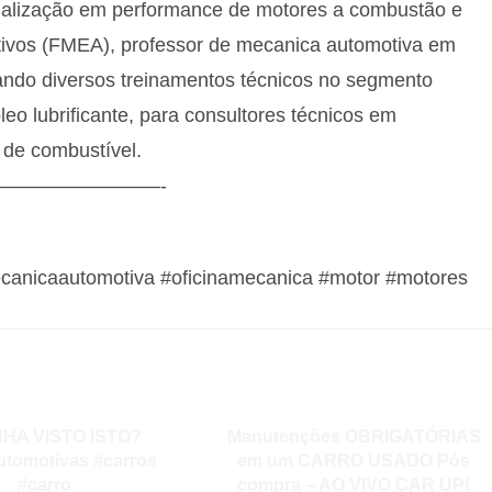
pecialização em performance de motores a combustão e
otivos (FMEA), professor de mecanica automotiva em
izando diversos treinamentos técnicos no segmento
eo lubrificante, para consultores técnicos em
 de combustível.
————————-
canicaautomotiva #oficinamecanica #motor #motores
NHA VISTO ISTO?
Manutenções OBRIGATÓRIAS
utomotivas #carros
em um CARRO USADO Pós
#carro
compra – AO VIVO CAR UP!