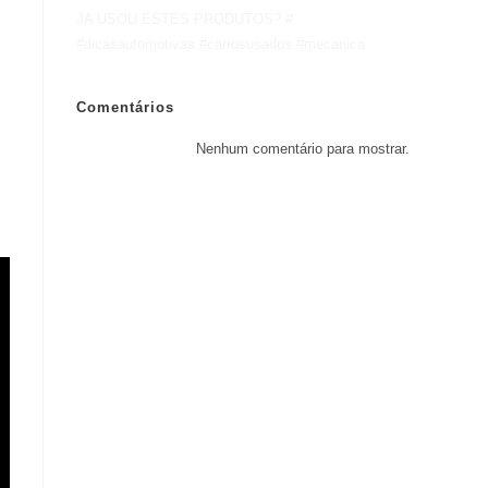
JA USOU ESTES PRODUTOS? #
#dicasautomotivas #carrosusados #mecanica
Comentários
Nenhum comentário para mostrar.