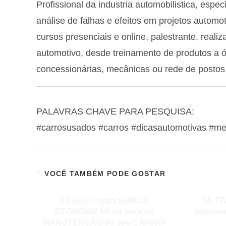
Profissional da industria automobilistica, es
análise de falhas e efeitos em projetos autom
cursos presenciais e online, palestrante, real
automotivo, desde treinamento de produtos a ól
concessionárias, mecânicas ou rede de postos
—————————————————————
PALAVRAS CHAVE PARA PESQUISA:
#carrosusados #carros #dicasautomotivas #me
VOCÊ TAMBÉM PODE GOSTAR
3 COISAS para NUNCA
JÁ TI
ECONOMIZAR na hora da
#dicasa
MANUTENÇÃO do seu CARRO!