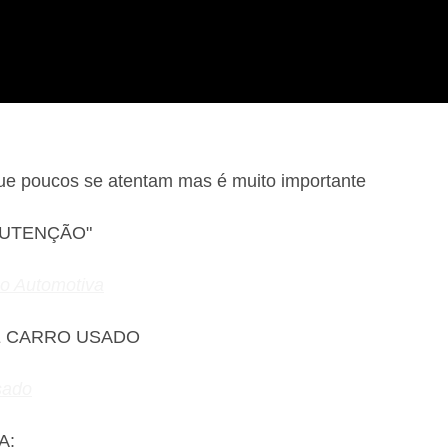
que poucos se atentam mas é muito importante
NUTENÇÃO"
ão Automotiva
E CARRO USADO
sado
A: