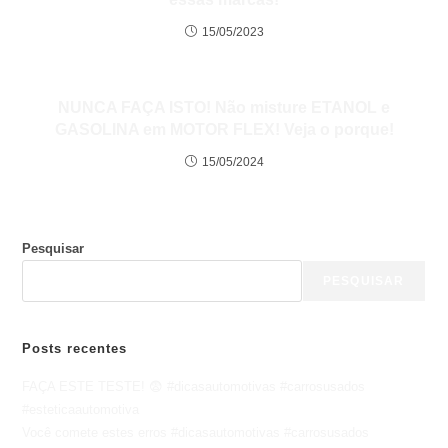
15/05/2023
NUNCA FAÇA ISTO! Não misture ETANOL e
GASOLINA em MOTOR FLEX! Veja o porque!
15/05/2024
Pesquisar
PESQUISAR
Posts recentes
FAÇA ESTE TESTE! 😨 #dicasautomotivas #carrosusados
#esteticaautomotiva
Você comete estes erros #dicasautomotivas #carrosusados