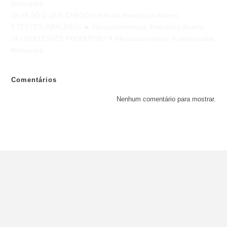
#mecanica
OLHA SÓ O QUE CHEGOU! #oficina #mecanica #carros
5 TESTES INFALÍVEIS 🔥 #dicasautomotivas #mecânica #carros
JA USOU ESTES PRODUTOS? # #dicasautomotivas #carrosusados
#mecanica
Comentários
Nenhum comentário para mostrar.