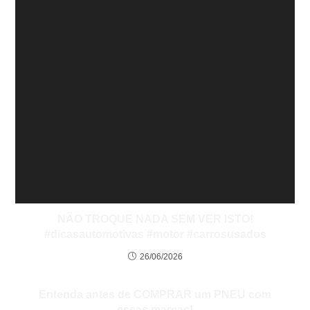
NÃO TROQUE NADA SEM VER ISTO!
#dicasautomotivas #motor #carrosusados
26/06/2026
Entenda antes de COMPRAR um PNEU com
essas marcas!