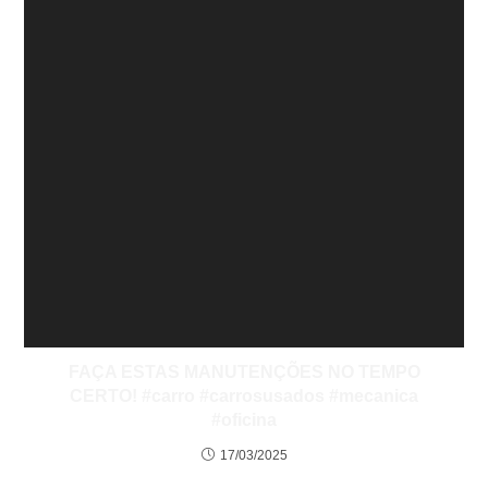
FAÇA ESTAS MANUTENÇÕES NO TEMPO
CERTO! #carro #carrosusados #mecanica
#oficina
17/03/2025