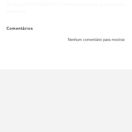
JA USOU ESTES PRODUTOS? # #dicasautomotivas #carrosusados
#mecanica
Comentários
Nenhum comentário para mostrar.