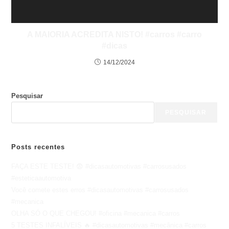
A MAIORIA ACREDITA NISTO! #carros #carro
#dicas
14/12/2024
Pesquisar
PESQUISAR
Posts recentes
FAÇA ESTE TESTE! 😨 #dicasautomotivas #carrosusados
#esteticaautomotiva
Você comete estes erros #dicasautomotivas #carrosusados
#mecanica
OLHA SÓ O QUE CHEGOU! #oficina #mecanica #carros
5 TESTES INFALÍVEIS 🔥 #dicasautomotivas #mecânica #carros