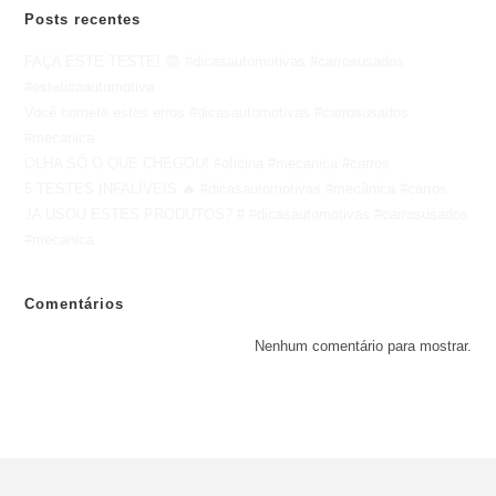
Posts recentes
FAÇA ESTE TESTE! 😨 #dicasautomotivas #carrosusados
#esteticaautomotiva
Você comete estes erros #dicasautomotivas #carrosusados
#mecanica
OLHA SÓ O QUE CHEGOU! #oficina #mecanica #carros
5 TESTES INFALÍVEIS 🔥 #dicasautomotivas #mecânica #carros
JA USOU ESTES PRODUTOS? # #dicasautomotivas #carrosusados
#mecanica
Comentários
Nenhum comentário para mostrar.