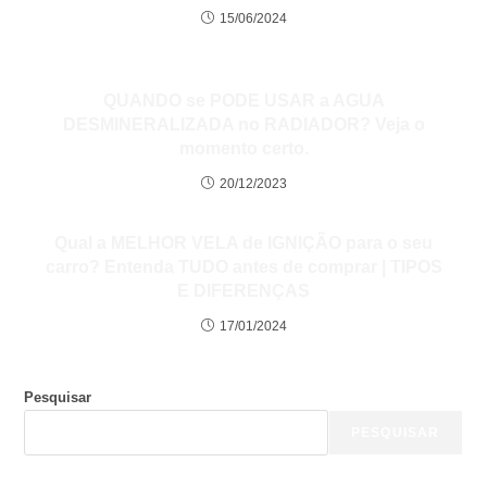
15/06/2024
QUANDO se PODE USAR a AGUA
DESMINERALIZADA no RADIADOR? Veja o
momento certo.
20/12/2023
Qual a MELHOR VELA de IGNIÇÃO para o seu
carro? Entenda TUDO antes de comprar | TIPOS
E DIFERENÇAS
17/01/2024
Pesquisar
PESQUISAR