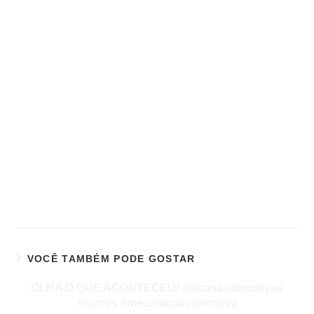
VOCÊ TAMBÉM PODE GOSTAR
OLHA O QUE ACONTECEU! #dicasautomotivas
#carros #mecanicaautomotiva