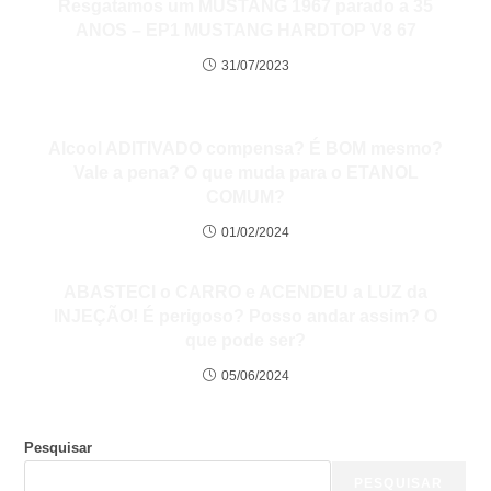
Resgatamos um MUSTANG 1967 parado a 35
ANOS – EP1 MUSTANG HARDTOP V8 67
31/07/2023
Alcool ADITIVADO compensa? É BOM mesmo?
Vale a pena? O que muda para o ETANOL
COMUM?
01/02/2024
ABASTECI o CARRO e ACENDEU a LUZ da
INJEÇÃO! É perigoso? Posso andar assim? O
que pode ser?
05/06/2024
Pesquisar
PESQUISAR