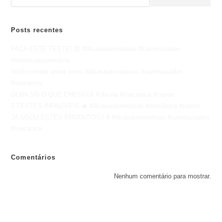
Posts recentes
FAÇA ESTE TESTE! 😨 #dicasautomotivas #carrosusados
#esteticaautomotiva
Você comete estes erros #dicasautomotivas #carrosusados
#mecanica
OLHA SÓ O QUE CHEGOU! #oficina #mecanica #carros
5 TESTES INFALÍVEIS 🔥 #dicasautomotivas #mecânica #carros
JA USOU ESTES PRODUTOS? # #dicasautomotivas #carrosusados
#mecanica
Comentários
Nenhum comentário para mostrar.