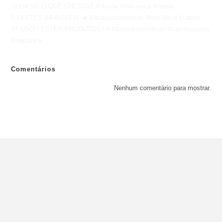
OLHA SÓ O QUE CHEGOU! #oficina #mecanica #carros
5 TESTES INFALÍVEIS 🔥 #dicasautomotivas #mecânica #carros
JA USOU ESTES PRODUTOS? # #dicasautomotivas #carrosusados
#mecanica
Comentários
Nenhum comentário para mostrar.