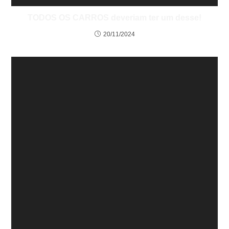
TODOS OS CARROS deveriam ter um desse!
20/11/2024