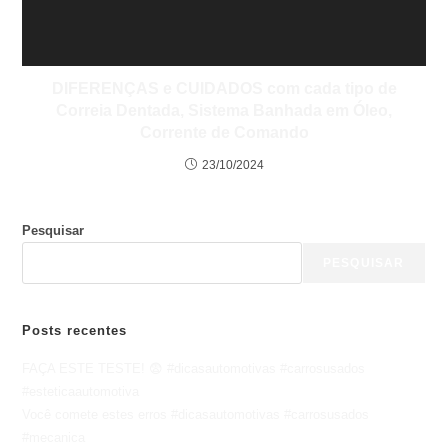
DIFERENÇAS e CUIDADOS com cada tipo de
Correia Dentada, Sistema Banhada em Óleo,
Corrente de Comando
23/10/2024
Pesquisar
PESQUISAR
Posts recentes
FAÇA ESTE TESTE! 😨 #dicasautomotivas #carrosusados
#esteticaautomotiva
Você comete estes erros #dicasautomotivas #carrosusados
#mecanica