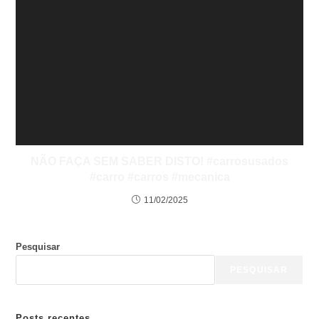
NÃO FAÇA SEM SABER DISTO! #carrosusados
#carro #carros #mecanica
11/02/2025
Pesquisar
PESQUISAR
Posts recentes