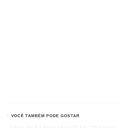
VOCÊ TAMBÉM PODE GOSTAR
AINDA VALE A PENA ABASTECER COM ETANOL