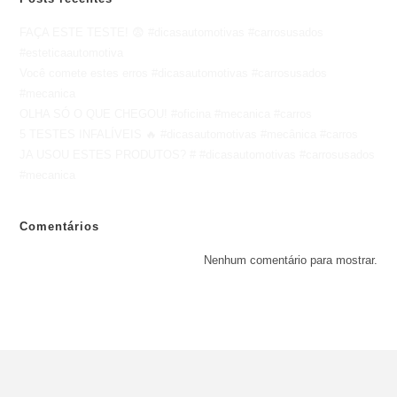
FAÇA ESTE TESTE! 😨 #dicasautomotivas #carrosusados
#esteticaautomotiva
Você comete estes erros #dicasautomotivas #carrosusados
#mecanica
OLHA SÓ O QUE CHEGOU! #oficina #mecanica #carros
5 TESTES INFALÍVEIS 🔥 #dicasautomotivas #mecânica #carros
JA USOU ESTES PRODUTOS? # #dicasautomotivas #carrosusados
#mecanica
Comentários
Nenhum comentário para mostrar.