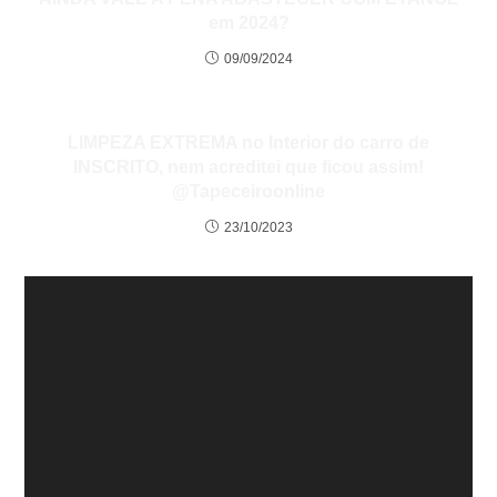
em 2024?
09/09/2024
LIMPEZA EXTREMA no Interior do carro de
INSCRITO, nem acreditei que ficou assim!
@Tapeceiroonline
23/10/2023