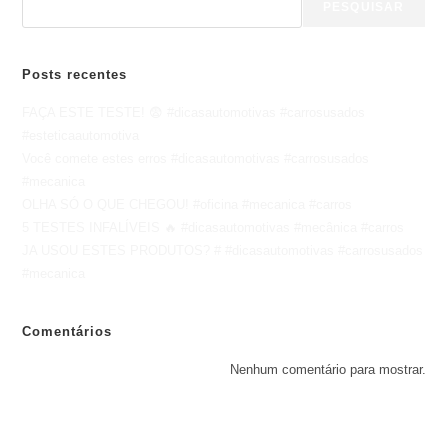
PESQUISAR
Posts recentes
FAÇA ESTE TESTE! 😨 #dicasautomotivas #carrosusados
#esteticaautomotiva
Você comete estes erros #dicasautomotivas #carrosusados
#mecanica
OLHA SÓ O QUE CHEGOU! #oficina #mecanica #carros
5 TESTES INFALÍVEIS 🔥 #dicasautomotivas #mecânica #carros
JA USOU ESTES PRODUTOS? # #dicasautomotivas #carrosusados
#mecanica
Comentários
Nenhum comentário para mostrar.