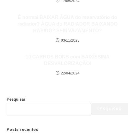
17/05/2024
É normal BAIXAR ÁGUA do reservatório do
radiador? ÁGUA do RADIADOR BAIXANDO
RAPIDO? SEM VAZAMENTO?
03/11/2023
10 CARROS BONS com BAIXÍSSIMA
DESVALORIZAÇÃO!
22/04/2024
Pesquisar
PESQUISAR
Posts recentes