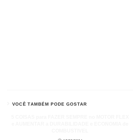
VOCÊ TAMBÉM PODE GOSTAR
5 COISAS para FAZER SEMPRE no MOTOR FLEX
e AUMENTAR a DURABILIDADE e ECONOMIA de
COMBUSTIVEL