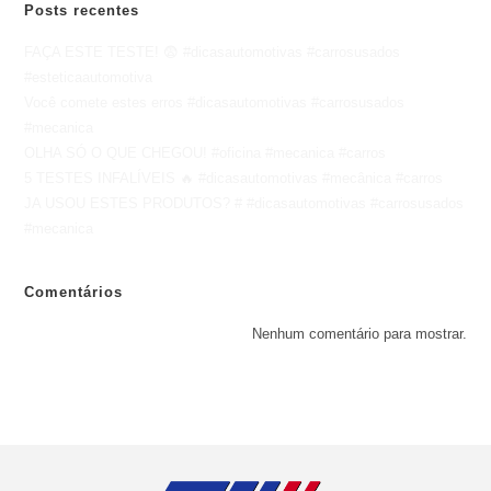
Posts recentes
FAÇA ESTE TESTE! 😨 #dicasautomotivas #carrosusados
#esteticaautomotiva
Você comete estes erros #dicasautomotivas #carrosusados
#mecanica
OLHA SÓ O QUE CHEGOU! #oficina #mecanica #carros
5 TESTES INFALÍVEIS 🔥 #dicasautomotivas #mecânica #carros
JA USOU ESTES PRODUTOS? # #dicasautomotivas #carrosusados
#mecanica
Comentários
Nenhum comentário para mostrar.