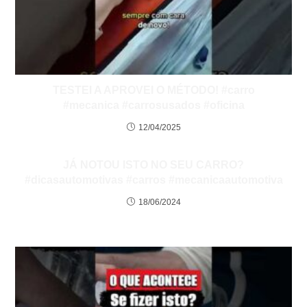
TESTEI A APROVEI O MÉTODO! #carro
#mecanica #carrosusados #oficina
12/04/2025
JÁ NOTOU ISTO NO SEU CARRO?
#dicasautomotivas #carros #mecanicaautomotiva
18/06/2024