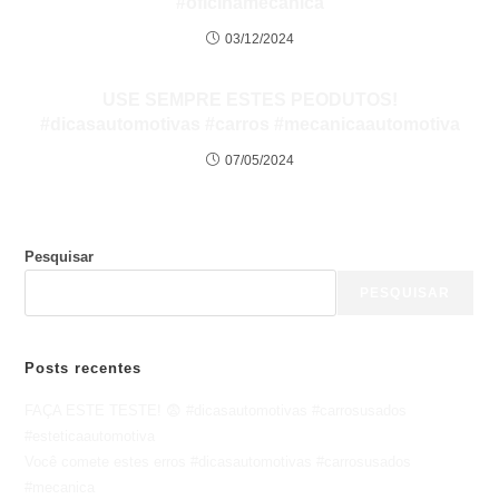
#oficinamecanica
03/12/2024
USE SEMPRE ESTES PEODUTOS!
#dicasautomotivas #carros #mecanicaautomotiva
07/05/2024
Pesquisar
PESQUISAR
Posts recentes
FAÇA ESTE TESTE! 😨 #dicasautomotivas #carrosusados
#esteticaautomotiva
Você comete estes erros #dicasautomotivas #carrosusados
#mecanica