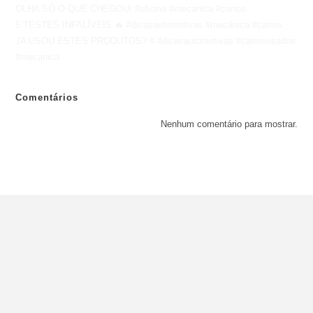
OLHA SÓ O QUE CHEGOU! #oficina #mecanica #carros
5 TESTES INFALÍVEIS 🔥 #dicasautomotivas #mecânica #carros
JA USOU ESTES PRODUTOS? # #dicasautomotivas #carrosusados
#mecanica
Comentários
Nenhum comentário para mostrar.