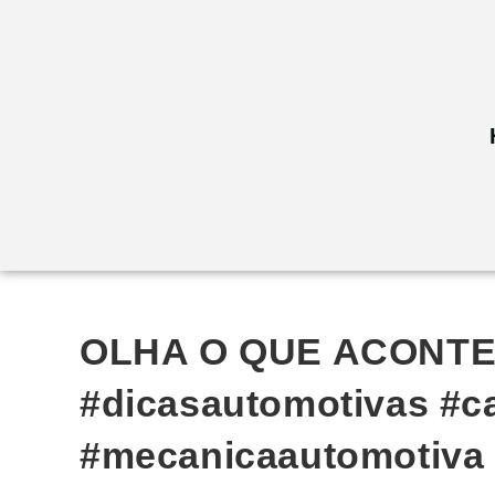
OLHA O QUE ACONTE
#dicasautomotivas #ca
#mecanicaautomotiva