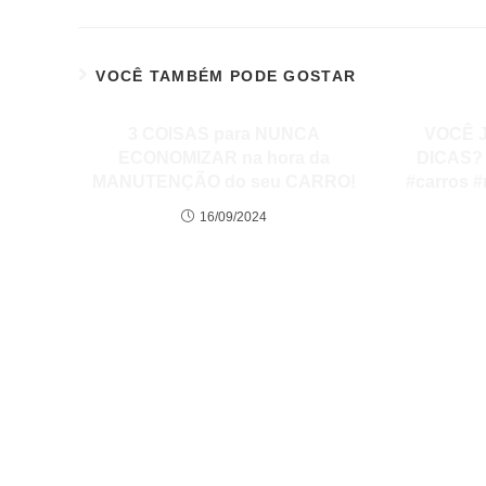
VOCÊ TAMBÉM PODE GOSTAR
3 COISAS para NUNCA
VOCÊ 
ECONOMIZAR na hora da
DICAS? 
MANUTENÇÃO do seu CARRO!
#carros 
16/09/2024