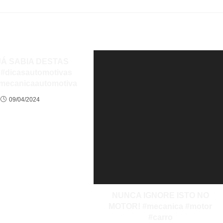
JÁ SABIA DESTAS
#dicasautomotivas
#mecanicaautomotiva
09/04/2024
NUNCA IGNORE ISTO NO
MOTOR! #mecanica #motor
#carro