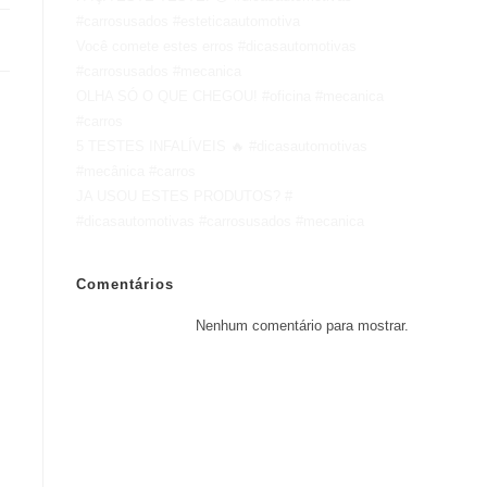
#carrosusados #esteticaautomotiva
Você comete estes erros #dicasautomotivas
#carrosusados #mecanica
OLHA SÓ O QUE CHEGOU! #oficina #mecanica
#carros
5 TESTES INFALÍVEIS 🔥 #dicasautomotivas
#mecânica #carros
JA USOU ESTES PRODUTOS? #
#dicasautomotivas #carrosusados #mecanica
Comentários
Nenhum comentário para mostrar.