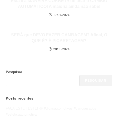
Esta é a MANEIRA CORRETA de usar o CÂMBIO
AUTOMÁTICO! A maioria ainda não sabe!
17/07/2024
SERÁ que DEVO FAZER CAMBAGEM? Afinal, O
QUE É? É PICARETAGEM?
20/05/2024
Pesquisar
PESQUISAR
Posts recentes
FAÇA ESTE TESTE! 😨 #dicasautomotivas #carrosusados
#esteticaautomotiva