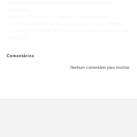
Você comete estes erros #dicasautomotivas #carrosusados
#mecanica
OLHA SÓ O QUE CHEGOU! #oficina #mecanica #carros
5 TESTES INFALÍVEIS 🔥 #dicasautomotivas #mecânica #carros
JA USOU ESTES PRODUTOS? # #dicasautomotivas #carrosusados
#mecanica
Comentários
Nenhum comentário para mostrar.