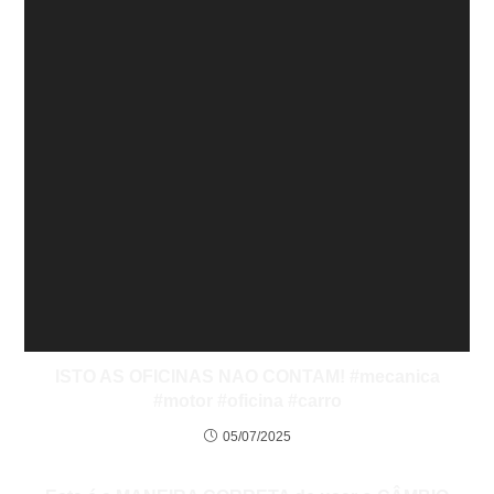
ISTO AS OFICINAS NAO CONTAM! #mecanica
#motor #oficina #carro
05/07/2025