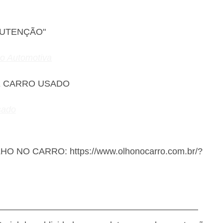
NUTENÇÃO"
ão Automotiva
E CARRO USADO
sado
OLHO NO CARRO: https://www.olhonocarro.com.br/?
———————————————————————