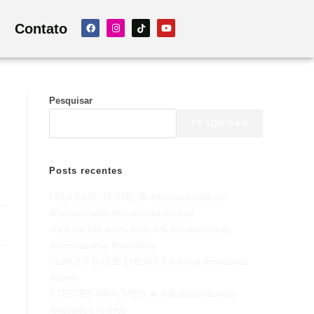
Contato
Pesquisar
PESQUISAR
Posts recentes
FAÇA ESTE TESTE! 😨 #dicasautomotivas
#carrosusados #esteticaautomotiva
Você comete estes erros #dicasautomotivas
#carrosusados #mecanica
OLHA SÓ O QUE CHEGOU! #oficina #mecanica
#carros
5 TESTES INFALÍVEIS 🔥 #dicasautomotivas
#mecânica #carros