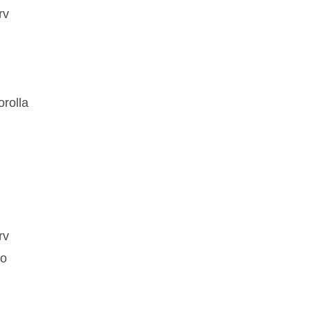
rv
rolla
rv
to