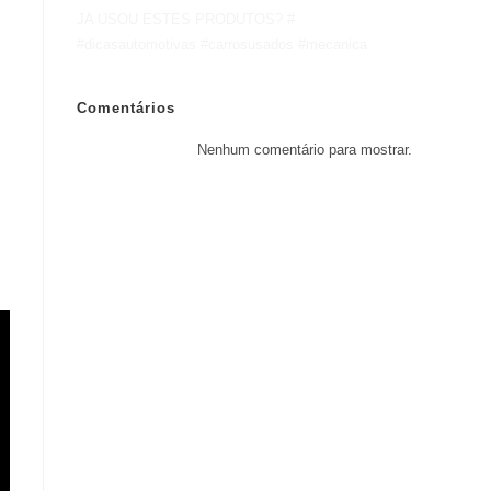
JA USOU ESTES PRODUTOS? #
#dicasautomotivas #carrosusados #mecanica
Comentários
Nenhum comentário para mostrar.