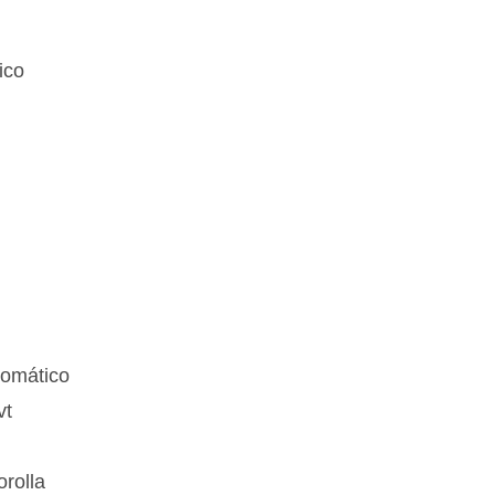
ico
tomático
vt
rolla