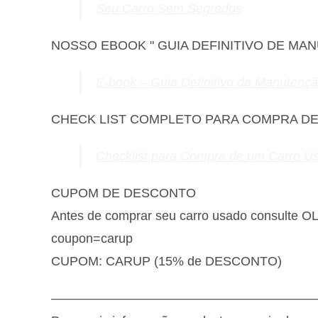
Seu Carro Sem Segredos
NOSSO EBOOK " GUIA DEFINITIVO DE MA
E-book – Guia Definitivo da Manutenç
CHECK LIST COMPLETO PARA COMPRA D
Checklist para Compra de um Carro U
CUPOM DE DESCONTO
Antes de comprar seu carro usado consulte 
coupon=carup
CUPOM: CARUP (15% de DESCONTO)
————————————————————