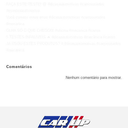
FAÇA ESTE TESTE! 😨 #dicasautomotivas #carrosusados
#esteticaautomotiva
Você comete estes erros #dicasautomotivas #carrosusados
#mecanica
OLHA SÓ O QUE CHEGOU! #oficina #mecanica #carros
5 TESTES INFALÍVEIS 🔥 #dicasautomotivas #mecânica #carros
JA USOU ESTES PRODUTOS? # #dicasautomotivas #carrosusados
#mecanica
Comentários
Nenhum comentário para mostrar.