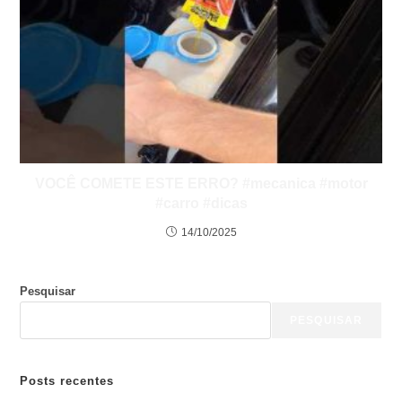
VOCÊ COMETE ESTE ERRO? #mecanica #motor
#carro #dicas
14/10/2025
Pesquisar
PESQUISAR
Posts recentes