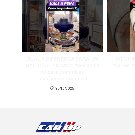
QUAL A DIFERENÇA PARA UM
ISTO NI
NACIONAL? #carros #mecanica
#carros #
#dicasautomotivas
#mecanicaautomotiva
30/12/2025