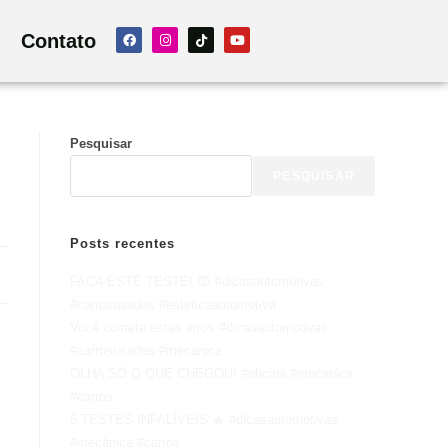
Contato
Pesquisar
PESQUISAR
Posts recentes
FAÇA ESTE TESTE! 😨 #dicasautomotivas
#carrosusados #esteticaautomotiva
Você comete estes erros #dicasautomotivas
#carrosusados #mecanica
OLHA SÓ O QUE CHEGOU! #oficina #mecanica
#carros
5 TESTES INFALÍVEIS 🔥 #dicasautomotivas
#mecânica #carros