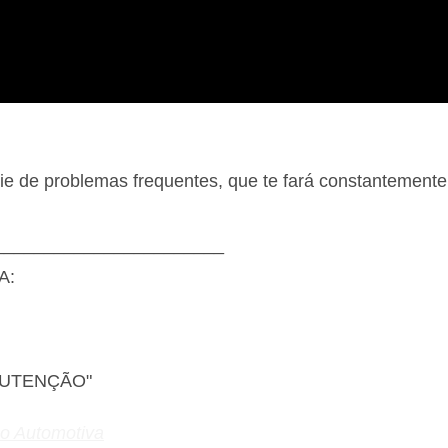
ie de problemas frequentes, que te fará constantemente
_______________________
A:
NUTENÇÃO"
ão Automotiva