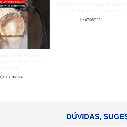
PEODUTOS! #dicasautomotivas
#carros #mecanicaautomotiva
07/05/2024
NGUÉM TE FALA 🔥
carro #carrosusados
#oficina
31/10/2024
DÚVIDAS, SUGE