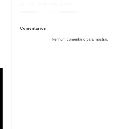
JA USOU ESTES PRODUTOS? #
#dicasautomotivas #carrosusados #mecanica
Comentários
Nenhum comentário para mostrar.