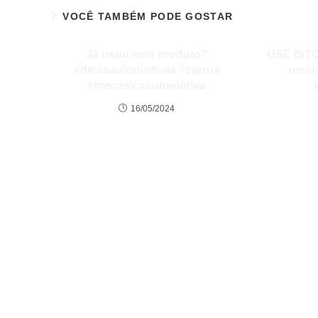
VOCÊ TAMBÉM PODE GOSTAR
Já usou este produto?
USE ISTO
#dicasautomotivas #carros
reser
#mecanicaautomotiva
16/05/2024