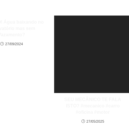
! Água baixando no
vatório mas sem
Vazamento?
27/09/2024
SEU MECÂNICO TE FALA
ISTO? #mecanico #carro
#oficina #motor
27/05/2025