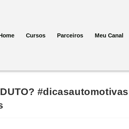
Home
Cursos
Parceiros
Meu Canal
UTO? #dicasautomotivas
s
a