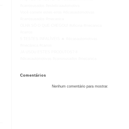
#carrosusados #esteticaautomotiva
Você comete estes erros #dicasautomotivas
#carrosusados #mecanica
OLHA SÓ O QUE CHEGOU! #oficina #mecanica
#carros
5 TESTES INFALÍVEIS 🔥 #dicasautomotivas
#mecânica #carros
JA USOU ESTES PRODUTOS? #
#dicasautomotivas #carrosusados #mecanica
Comentários
Nenhum comentário para mostrar.