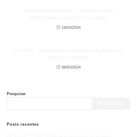
FUNCIONA SEMPRE ✅ #carros #carro
#oficinamecanica #carrosusados
18/10/2024
AO VIVO – Cuidados Essenciais com Motores e
suas tecnologias.
06/03/2024
Pesquisar
PESQUISAR
Posts recentes
FAÇA ESTE TESTE! 😨 #dicasautomotivas #carrosusados