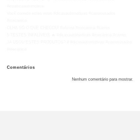
#esteticaautomotiva
Você comete estes erros #dicasautomotivas #carrosusados
#mecanica
OLHA SÓ O QUE CHEGOU! #oficina #mecanica #carros
5 TESTES INFALÍVEIS 🔥 #dicasautomotivas #mecânica #carros
JA USOU ESTES PRODUTOS? # #dicasautomotivas #carrosusados
#mecanica
Comentários
Nenhum comentário para mostrar.