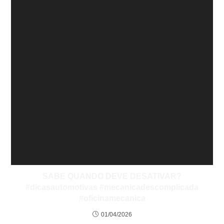
SABE QUANDO DEVE DESATIVAR?
#dicasautomotivas #mecanicadescomplicada
#oficinamecanica
01/04/2026