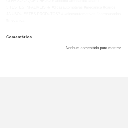
OLHA SÓ O QUE CHEGOU! #oficina #mecanica #carros
5 TESTES INFALÍVEIS 🔥 #dicasautomotivas #mecânica #carros
JA USOU ESTES PRODUTOS? # #dicasautomotivas #carrosusados
#mecanica
Comentários
Nenhum comentário para mostrar.