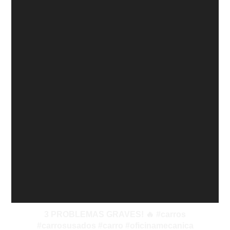
3 PROBLEMAS GRAVES! 🔥 #carros
#carrosusados #carro #oficinamecanica