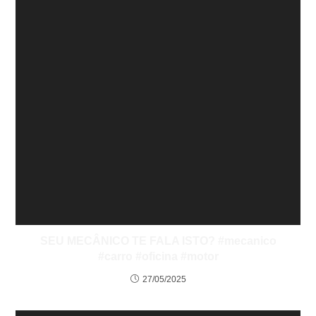
SEU MECÂNICO TE FALA ISTO? #mecanico
#carro #oficina #motor
27/05/2025