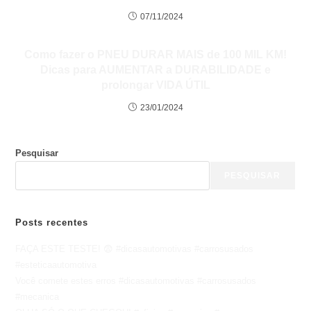
07/11/2024
Como fazer o PNEU DURAR MAIS de 100 MIL KM!
Dicas para AUMENTAR a DURABILIDADE e
prolongar VIDA ÚTIL
23/01/2024
Pesquisar
PESQUISAR
Posts recentes
FAÇA ESTE TESTE! 😨 #dicasautomotivas #carrosusados
#esteticaautomotiva
Você comete estes erros #dicasautomotivas #carrosusados
#mecanica