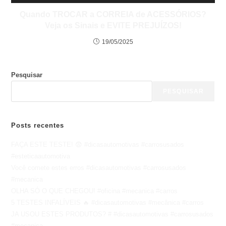
Quando TROCAR a CORREIA de ACESSÓRIOS?
Veja os Sinais e EVITE PREJUÍZOS!
19/05/2025
Pesquisar
PESQUISAR
Posts recentes
FAÇA ESTE TESTE! 😨 #dicasautomotivas #carrosusados
#esteticaautomotiva
Você comete estes erros #dicasautomotivas #carrosusados
#mecanica
OLHA SÓ O QUE CHEGOU! #oficina #mecanica #carros
5 TESTES INFALÍVEIS 🔥 #dicasautomotivas #mecânica #carros
JA USOU ESTES PRODUTOS? # #dicasautomotivas #carrosusados
#mecanica