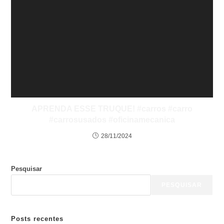
APRENDA ESSE TRUQUE! #carros #carro
#carrosusados #oficinamecanica
28/11/2024
Pesquisar
PESQUISAR
Posts recentes