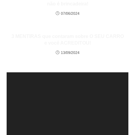
não é brincadeira!
07/06/2024
3 MENTIRAS que contaram sobre O SEU CARRO
e você ACREDITOU!
13/09/2024