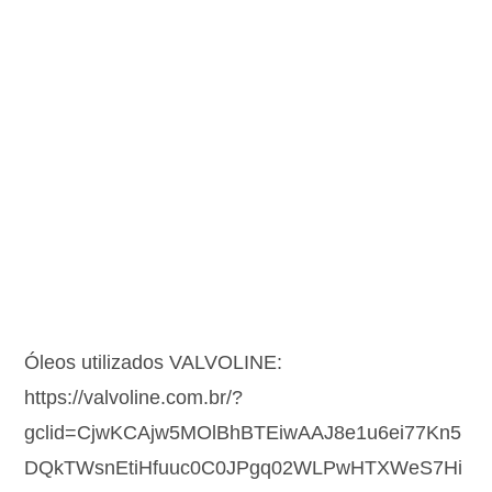
Óleos utilizados VALVOLINE:
https://valvoline.com.br/?
gclid=CjwKCAjw5MOlBhBTEiwAAJ8e1u6ei77Kn5
DQkTWsnEtiHfuuc0C0JPgq02WLPwHTXWeS7Hi