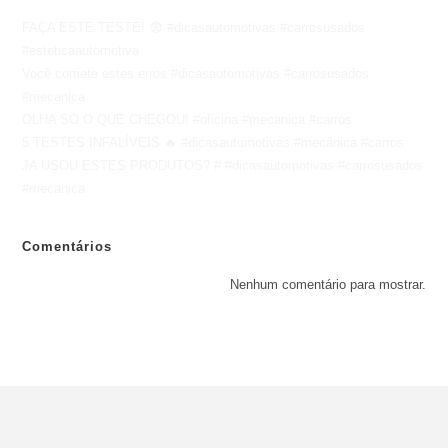
FAÇA ESTE TESTE! 😨 #dicasautomotivas #carrosusados
#esteticaautomotiva
Você comete estes erros #dicasautomotivas #carrosusados
#mecanica
OLHA SÓ O QUE CHEGOU! #oficina #mecanica #carros
5 TESTES INFALÍVEIS 🔥 #dicasautomotivas #mecânica #carros
JA USOU ESTES PRODUTOS? # #dicasautomotivas #carrosusados
#mecanica
Comentários
Nenhum comentário para mostrar.