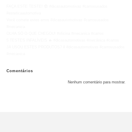
FAÇA ESTE TESTE! 😨 #dicasautomotivas #carrosusados
#esteticaautomotiva
Você comete estes erros #dicasautomotivas #carrosusados
#mecanica
OLHA SÓ O QUE CHEGOU! #oficina #mecanica #carros
5 TESTES INFALÍVEIS 🔥 #dicasautomotivas #mecânica #carros
JA USOU ESTES PRODUTOS? # #dicasautomotivas #carrosusados
#mecanica
Comentários
Nenhum comentário para mostrar.