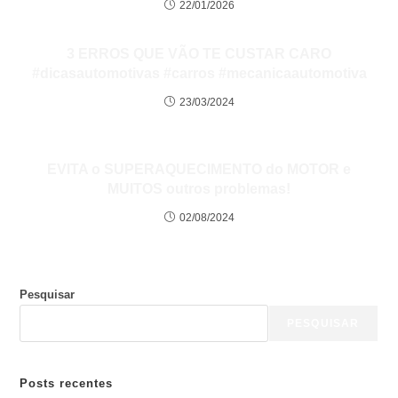
22/01/2026
3 ERROS QUE VÃO TE CUSTAR CARO
#dicasautomotivas #carros #mecanicaautomotiva
23/03/2024
EVITA o SUPERAQUECIMENTO do MOTOR e
MUITOS outros problemas!
02/08/2024
Pesquisar
PESQUISAR
Posts recentes