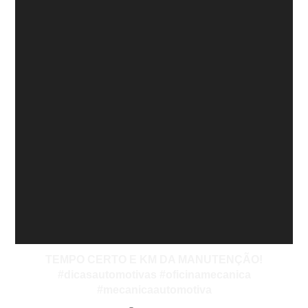
TEMPO CERTO E KM DA MANUTENÇÃO!
#dicasautomotivas #oficinamecanica
#mecanicaautomotiva