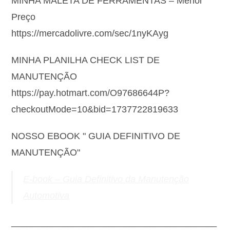
MINHA MALETA DE FERRAMENTAS – Menor
Preço
https://mercadolivre.com/sec/1nyKAyg
MINHA PLANILHA CHECK LIST DE
MANUTENÇÃO
https://pay.hotmart.com/O97686644P?
checkoutMode=10&bid=1737722819633
NOSSO EBOOK " GUIA DEFINITIVO DE
MANUTENÇÃO"
E-book – Guia Definitivo da Manutenção
Automotiva
________________________________________