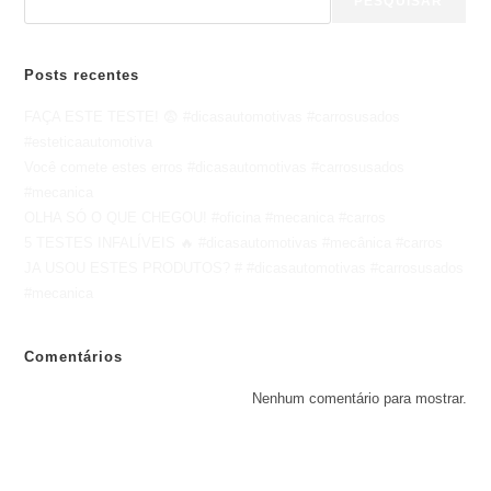
PESQUISAR
Posts recentes
FAÇA ESTE TESTE! 😨 #dicasautomotivas #carrosusados
#esteticaautomotiva
Você comete estes erros #dicasautomotivas #carrosusados
#mecanica
OLHA SÓ O QUE CHEGOU! #oficina #mecanica #carros
5 TESTES INFALÍVEIS 🔥 #dicasautomotivas #mecânica #carros
JA USOU ESTES PRODUTOS? # #dicasautomotivas #carrosusados
#mecanica
Comentários
Nenhum comentário para mostrar.