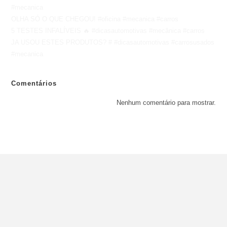
#mecanica
OLHA SÓ O QUE CHEGOU! #oficina #mecanica #carros
5 TESTES INFALÍVEIS 🔥 #dicasautomotivas #mecânica #carros
JA USOU ESTES PRODUTOS? # #dicasautomotivas #carrosusados
#mecanica
Comentários
Nenhum comentário para mostrar.