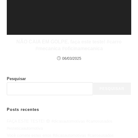
NÃO CAIA EM GOLPE, faça este teste! #carro
#mecanica #oficinamecanica
06/03/2025
Pesquisar
PESQUISAR
Posts recentes
FAÇA ESTE TESTE! 😨 #dicasautomotivas #carrosusados
#esteticaautomotiva
Você comete estes erros #dicasautomotivas #carrosusados