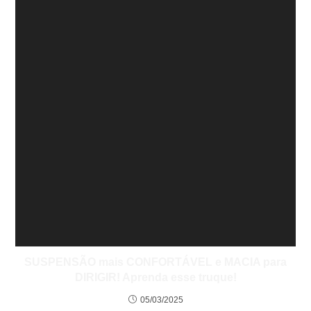
SUSPENSÃO mais CONFORTÁVEL e MACIA para
DIRIGIR! Aprenda esse truque!
05/03/2025