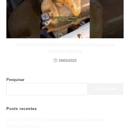
VAI DEIXAR COMO NOVO! #carro #mecanica
#motor #oficina
29/05/2025
Pesquisar
PESQUISAR
Posts recentes
FAÇA ESTE TESTE! 😨 #dicasautomotivas #carrosusados
#esteticaautomotiva