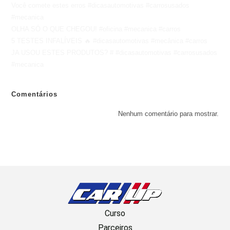
Você comete estes erros #dicasautomotivas #carrosusados
#mecanica
OLHA SÓ O QUE CHEGOU! #oficina #mecanica #carros
5 TESTES INFALÍVEIS 🔥 #dicasautomotivas #mecânica #carros
JA USOU ESTES PRODUTOS? # #dicasautomotivas #carrosusados
#mecanica
Comentários
Nenhum comentário para mostrar.
Curso
Parceiros