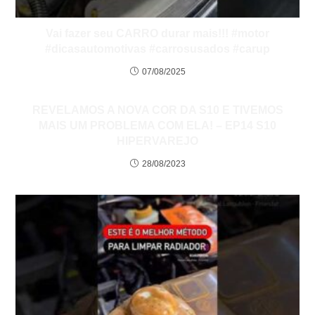
Vai fazer seu CARRO durar mais!!! #motor
#dicasautomotivas #carrosusados #carup
07/08/2025
REVELAMOS A NOVA COR DA S10 E TIVEMOS
MAIS UM PROBLEMA COM ELA! – EP14 S10
HIPERVAREJO
28/08/2023