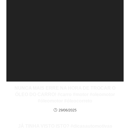
NUNCA MAIS ERRE NA HORA DE TROCAR O
ÓLEO DO CARRO! #carro #motor #oleomotor
#óleomotor #óleocorreto
29/06/2025
JÁ TINHA VISTO ISTO? #dicasautomotivas