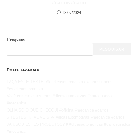
#carros #carro
18/07/2024
Pesquisar
PESQUISAR
Posts recentes
FAÇA ESTE TESTE! 😨 #dicasautomotivas #carrosusados
#esteticaautomotiva
Você comete estes erros #dicasautomotivas #carrosusados
#mecanica
OLHA SÓ O QUE CHEGOU! #oficina #mecanica #carros
5 TESTES INFALÍVEIS 🔥 #dicasautomotivas #mecânica #carros
JA USOU ESTES PRODUTOS? # #dicasautomotivas #carrosusados
#mecanica