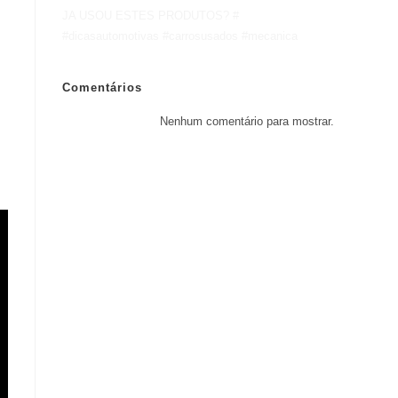
JA USOU ESTES PRODUTOS? #
#dicasautomotivas #carrosusados #mecanica
Comentários
Nenhum comentário para mostrar.