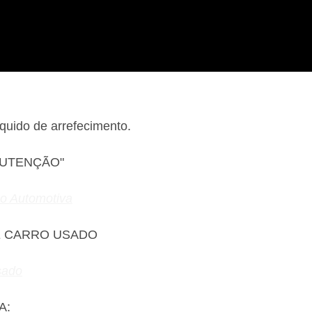
quido de arrefecimento.
NUTENÇÃO"
ão Automotiva
E CARRO USADO
sado
A: