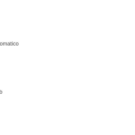
omatico
sb