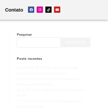
Contato
Pesquisar
PESQUISAR
Posts recentes
FAÇA ESTE TESTE! 😨 #dicasautomotivas
#carrosusados #esteticaautomotiva
Você comete estes erros #dicasautomotivas
#carrosusados #mecanica
OLHA SÓ O QUE CHEGOU! #oficina #mecanica
#carros
5 TESTES INFALÍVEIS 🔥 #dicasautomotivas
#mecânica #carros