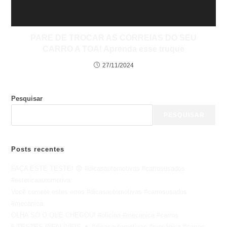
PARE DE TROCAR AS CORREIAS DO SEU
CARRO A TOA! Aprenda esse truque
27/11/2024
Pesquisar
PESQUISAR
Posts recentes
FAÇA ESTE TESTE! 😨 #dicasautomotivas #carrosusados
#esteticaautomotiva
Você comete estes erros #dicasautomotivas #carrosusados
#mecanica
OLHA SÓ O QUE CHEGOU! #oficina #mecanica #carros
5 TESTES INFALÍVEIS 🔥 #dicasautomotivas #mecânica #carros