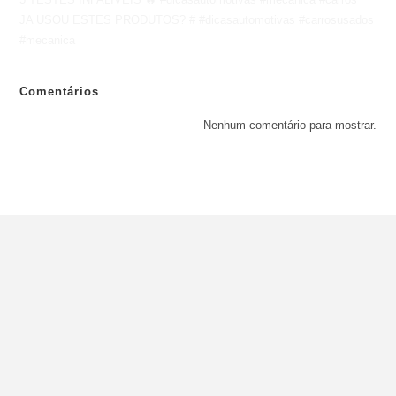
JA USOU ESTES PRODUTOS? # #dicasautomotivas #carrosusados
#mecanica
Comentários
Nenhum comentário para mostrar.