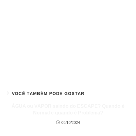
VOCÊ TAMBÉM PODE GOSTAR
ÁGUA ou VAPOR saindo do ESCAPE? Quando é
Normal e quando é Problema?
09/10/2024