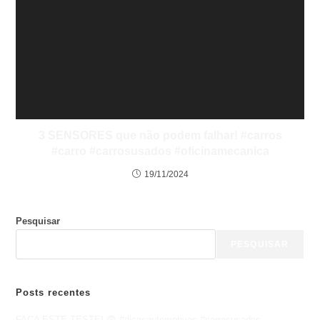
3 SENSORES que não podem falhar! #carros
#carro #carrosusados #oficinamecanica
19/11/2024
Pesquisar
PESQUISAR
Posts recentes
FAÇA ESTE TESTE! 😨 #dicasautomotivas #carrosusados