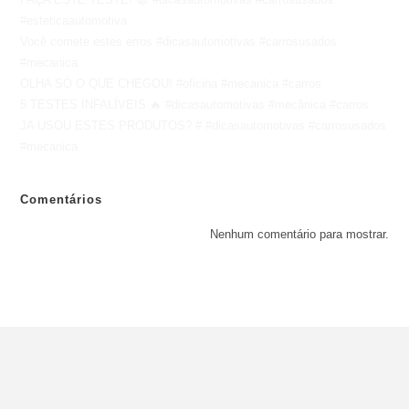
#esteticaautomotiva
Você comete estes erros #dicasautomotivas #carrosusados
#mecanica
OLHA SÓ O QUE CHEGOU! #oficina #mecanica #carros
5 TESTES INFALÍVEIS 🔥 #dicasautomotivas #mecânica #carros
JA USOU ESTES PRODUTOS? # #dicasautomotivas #carrosusados
#mecanica
Comentários
Nenhum comentário para mostrar.