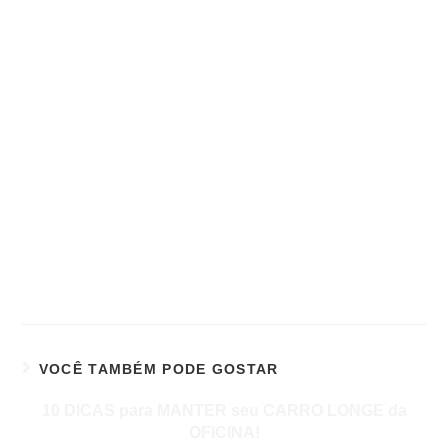
VOCÊ TAMBÉM PODE GOSTAR
10 DICAS para MANTER seu CARRO LONGE da
OFICINA!