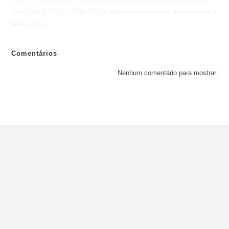
5 TESTES INFALÍVEIS 🔥 #dicasautomotivas #mecânica #carros
JA USOU ESTES PRODUTOS? # #dicasautomotivas #carrosusados
#mecanica
Comentários
Nenhum comentário para mostrar.