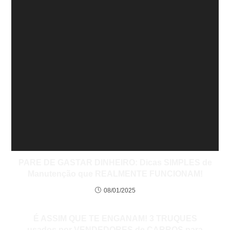
PARE DE GASTAR DINHEIRO: Dicas SIMPLES de
Manutenção que REALMENTE FUNCIONAM!
08/01/2025
É ASSIM QUE TE ENGANAM! 3 TRUQUES
usados por VENDEDORES de CARROS para