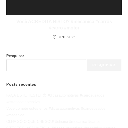
Você ACREDITA NISTO? #mecanica #carros
#carro #motor
31/10/2025
Pesquisar
PESQUISAR
Posts recentes
FAÇA ESTE TESTE! 😨 #dicasautomotivas #carrosusados
#esteticaautomotiva
Você comete estes erros #dicasautomotivas #carrosusados
#mecanica
OLHA SÓ O QUE CHEGOU! #oficina #mecanica #carros