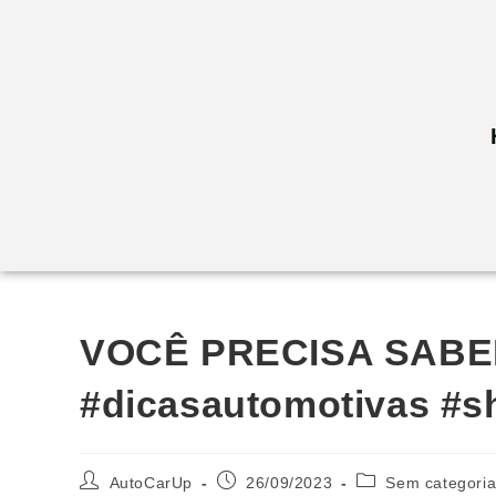
VOCÊ PRECISA SABER
#dicasautomotivas #s
AutoCarUp
26/09/2023
Sem categori