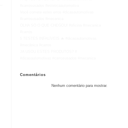
#carrosusados #esteticaautomotiva
Você comete estes erros #dicasautomotivas
#carrosusados #mecanica
OLHA SÓ O QUE CHEGOU! #oficina #mecanica
#carros
5 TESTES INFALÍVEIS 🔥 #dicasautomotivas
#mecânica #carros
JA USOU ESTES PRODUTOS? #
#dicasautomotivas #carrosusados #mecanica
Comentários
Nenhum comentário para mostrar.