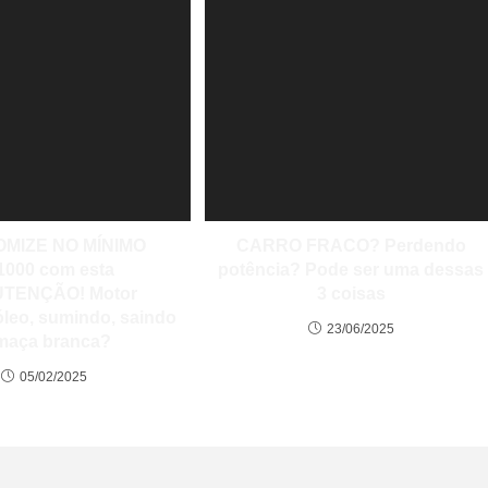
MIZE NO MÍNIMO
CARRO FRACO? Perdendo
1000 com esta
potência? Pode ser uma dessas
TENÇÃO! Motor
3 coisas
leo, sumindo, saindo
23/06/2025
maça branca?
05/02/2025