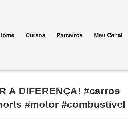
Home
Cursos
Parceiros
Meu Canal
 A DIFERENÇA! #carros
horts #motor #combustivel
a