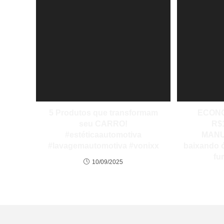
5 Produtos que transformam
ECONO
seu CARRO!
R$
#estéticaautomotiva
MANU
#lavagemautomotiva #vonixx
baixando ó
fu
10/09/2025