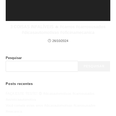
3 COISAS INFALÍVEIS 🔥 #carros #carrosusados
#dicasautomotivas #oficinamecanica
26/10/2024
Pesquisar
PESQUISAR
Posts recentes
FAÇA ESTE TESTE! 😨 #dicasautomotivas #carrosusados
#esteticaautomotiva
Você comete estes erros #dicasautomotivas #carrosusados
#mecanica