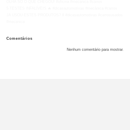
OLHA SÓ O QUE CHEGOU! #oficina #mecanica #carros
5 TESTES INFALÍVEIS 🔥 #dicasautomotivas #mecânica #carros
JA USOU ESTES PRODUTOS? # #dicasautomotivas #carrosusados
#mecanica
Comentários
Nenhum comentário para mostrar.