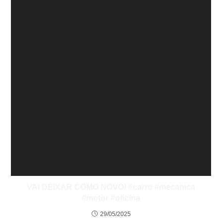
VAI DEIXAR COMO NOVO! #carro #mecanica
#motor #oficina
29/05/2025