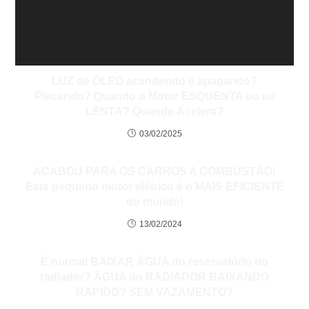
LUZ de ÓLEO acendendo e apagando?
Piscando? Quando o Motor ESQUENTA ou na
LENTA? Quando Acelera?
03/02/2025
ACABOU PARA OS CARROS A COMBUSTÃO!
Este pequeno motor elétrico é o MAIS EFICIENTE
do mundo!
13/02/2024
É normal BAIXAR ÁGUA do reservatório do
radiador? ÁGUA do RADIADOR BAIXANDO
RAPIDO? SEM VAZAMENTO?