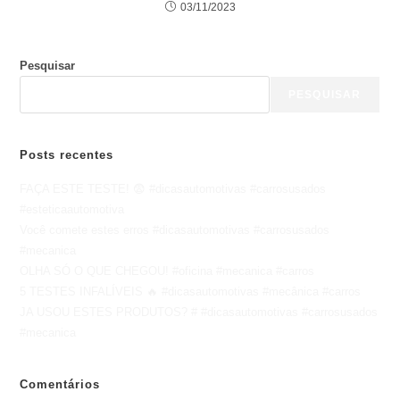
03/11/2023
Pesquisar
PESQUISAR
Posts recentes
FAÇA ESTE TESTE! 😨 #dicasautomotivas #carrosusados
#esteticaautomotiva
Você comete estes erros #dicasautomotivas #carrosusados
#mecanica
OLHA SÓ O QUE CHEGOU! #oficina #mecanica #carros
5 TESTES INFALÍVEIS 🔥 #dicasautomotivas #mecânica #carros
JA USOU ESTES PRODUTOS? # #dicasautomotivas #carrosusados
#mecanica
Comentários