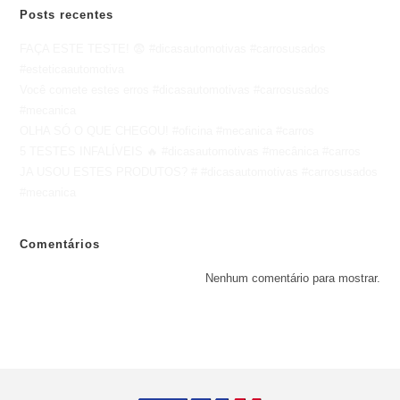
Posts recentes
FAÇA ESTE TESTE! 😨 #dicasautomotivas #carrosusados
#esteticaautomotiva
Você comete estes erros #dicasautomotivas #carrosusados
#mecanica
OLHA SÓ O QUE CHEGOU! #oficina #mecanica #carros
5 TESTES INFALÍVEIS 🔥 #dicasautomotivas #mecânica #carros
JA USOU ESTES PRODUTOS? # #dicasautomotivas #carrosusados
#mecanica
Comentários
Nenhum comentário para mostrar.