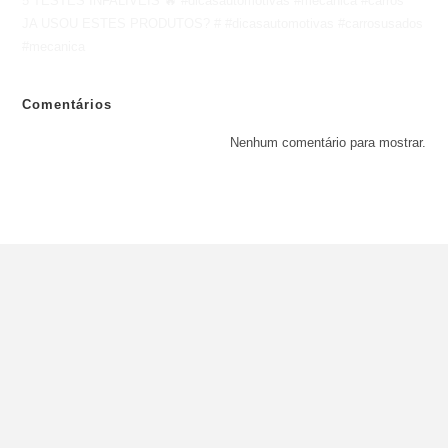
5 TESTES INFALÍVEIS 🔥 #dicasautomotivas #mecânica #carros
JA USOU ESTES PRODUTOS? # #dicasautomotivas #carrosusados
#mecanica
Comentários
Nenhum comentário para mostrar.