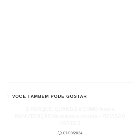
VOCÊ TAMBÉM PODE GOSTAR
O PORQUE, QUANDO e COMO fazer a
MANUTENÇÃO da maneira correta – REVISÃO
PARTE 2
07/08/2024