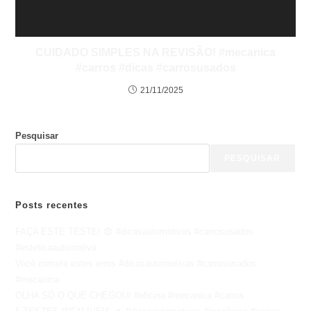
CUIDADO SIMPLES NA REVISÃO! #mecanica
#carros #dicas #carrosusados
21/11/2025
Pesquisar
PESQUISAR
Posts recentes
FAÇA ESTE TESTE! 😨 #dicasautomotivas #carrosusados
#esteticaautomotiva
Você comete estes erros #dicasautomotivas #carrosusados
#mecanica
OLHA SÓ O QUE CHEGOU! #oficina #mecanica #carros