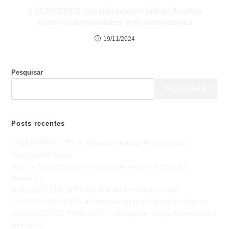
3 SENSORES que não podem falhar! #carros
#carro #carrosusados #oficinamecanica
19/11/2024
Pesquisar
PESQUISAR
Posts recentes
FAÇA ESTE TESTE! 😨 #dicasautomotivas #carrosusados
#esteticaautomotiva
Você comete estes erros #dicasautomotivas #carrosusados
#mecanica
OLHA SÓ O QUE CHEGOU! #oficina #mecanica #carros
5 TESTES INFALÍVEIS 🔥 #dicasautomotivas #mecânica #carros
JA USOU ESTES PRODUTOS? # #dicasautomotivas #carrosusados
#mecanica