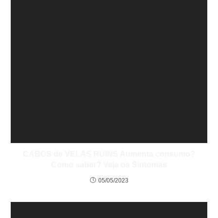
CABOS de VELAS RUINS Aumenta consumo?
Como saber? Veja os Sintomas
05/05/2023