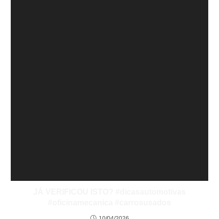
JÁ VERIFICOU ISTO? #dicasautomotivas
#oficinamecanica #carrosusados
10/04/2026