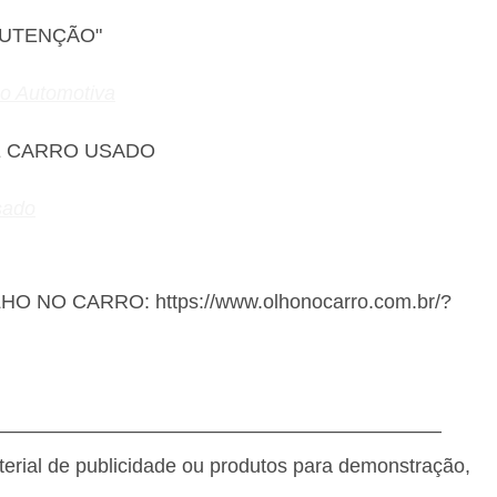
NUTENÇÃO"
ão Automotiva
E CARRO USADO
sado
OLHO NO CARRO: https://www.olhonocarro.com.br/?
———————————————————————
terial de publicidade ou produtos para demonstração,