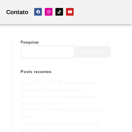
Contato
Pesquisar
PESQUISAR
Posts recentes
FAÇA ESTE TESTE! 😨 #dicasautomotivas
#carrosusados #esteticaautomotiva
Você comete estes erros #dicasautomotivas
#carrosusados #mecanica
OLHA SÓ O QUE CHEGOU! #oficina #mecanica
#carros
5 TESTES INFALÍVEIS 🔥 #dicasautomotivas
#mecânica #carros