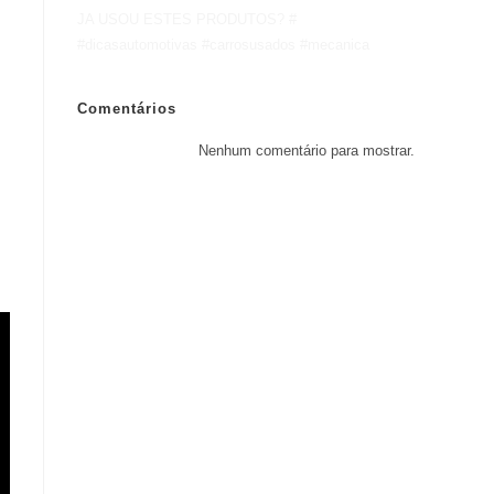
JA USOU ESTES PRODUTOS? #
#dicasautomotivas #carrosusados #mecanica
Comentários
Nenhum comentário para mostrar.