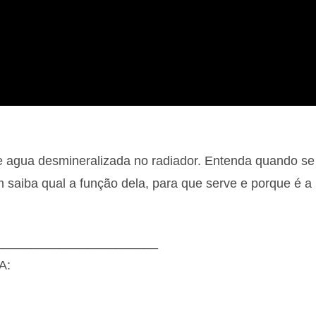
e agua desmineralizada no radiador. Entenda quando se
saiba qual a função dela, para que serve e porque é a
_______________________
A: