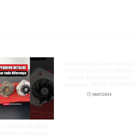
FAÇA EM CASA este PASSO a
PASSO! Carro CONSUMINDO
MUITO, FRACO, Falhando,
Oscilando, RESOLVE RÁPIDO
08/07/2024
TE DEIXAR NA MÃO!
tomotivas #mecanica