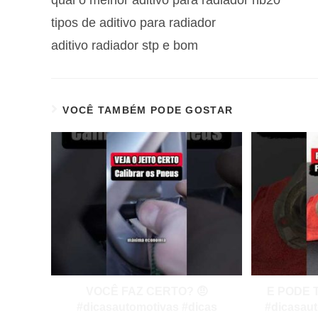
tipos de aditivo para radiador
aditivo radiador stp e bom
VOCÊ TAMBÉM PODE GOSTAR
VOCÊ FAZ CERTO? 🤨
E PODE 
#dicasautomotivas #dicas
#dicasau