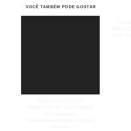
VOCÊ TAMBÉM PODE GOSTAR
Como
MONTAGE
como é 
NUNCA USE ESTES
PRODUTOS NO SEU CARRO!
#carrosusados
#mecânicaautomotiva #oficina
#carros