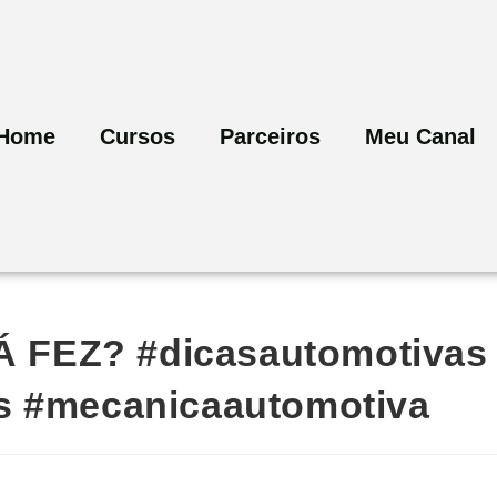
Home
Cursos
Parceiros
Meu Canal
 FEZ? #dicasautomotivas
s #mecanicaautomotiva
a