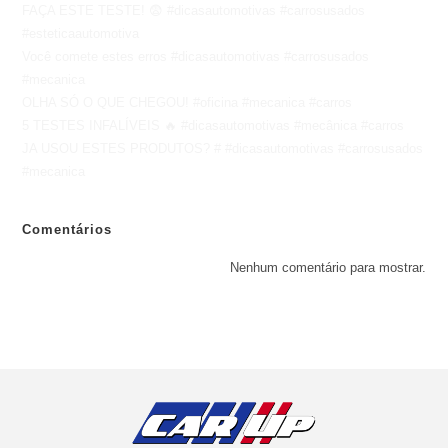
FAÇA ESTE TESTE! 😨 #dicasautomotivas #carrosusados
#esteticaautomotiva
Você comete estes erros #dicasautomotivas #carrosusados
#mecanica
OLHA SÓ O QUE CHEGOU! #oficina #mecanica #carros
5 TESTES INFALÍVEIS 🔥 #dicasautomotivas #mecânica #carros
JA USOU ESTES PRODUTOS? # #dicasautomotivas #carrosusados
#mecanica
Comentários
Nenhum comentário para mostrar.