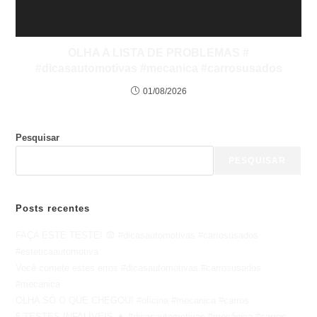
OLHA A LISTA DE PROBLEMAS #
#dicasautomotivas #mecanica #carrosusados
01/08/2026
Pesquisar
PESQUISAR
Posts recentes
FAÇA ESTE TESTE! 😨 #dicasautomotivas #carrosusados
#esteticaautomotiva
Você comete estes erros #dicasautomotivas #carrosusados
#mecanica
OLHA SÓ O QUE CHEGOU! #oficina #mecanica #carros
5 TESTES INFALÍVEIS 🔥 #dicasautomotivas #mecânica #carros