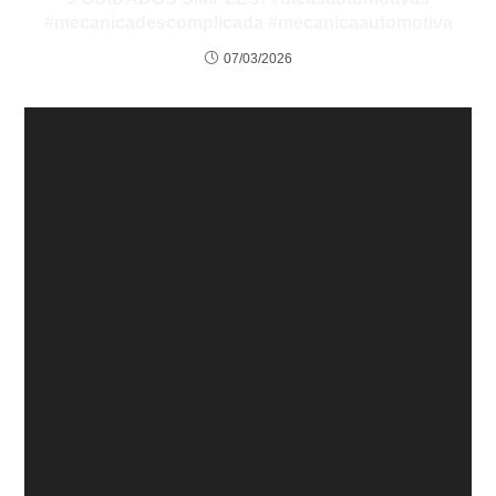
#mecanicadescomplicada #mecanicaautomotiva
07/03/2026