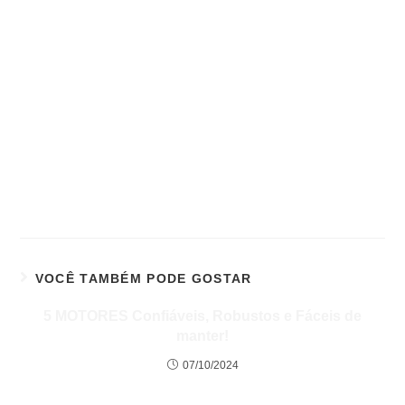
VOCÊ TAMBÉM PODE GOSTAR
5 MOTORES Confiáveis, Robustos e Fáceis de
manter!
07/10/2024