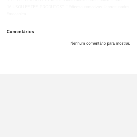
JA USOU ESTES PRODUTOS? # #dicasautomotivas #carrosusados
#mecanica
Comentários
Nenhum comentário para mostrar.