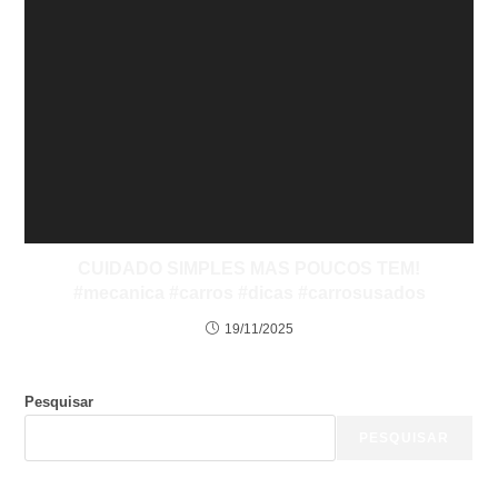
CUIDADO SIMPLES MAS POUCOS TEM!
#mecanica #carros #dicas #carrosusados
19/11/2025
Pesquisar
PESQUISAR