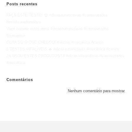
Posts recentes
FAÇA ESTE TESTE! 😨 #dicasautomotivas #carrosusados
#esteticaautomotiva
Você comete estes erros #dicasautomotivas #carrosusados
#mecanica
OLHA SÓ O QUE CHEGOU! #oficina #mecanica #carros
5 TESTES INFALÍVEIS 🔥 #dicasautomotivas #mecânica #carros
JA USOU ESTES PRODUTOS? # #dicasautomotivas #carrosusados
#mecanica
Comentários
Nenhum comentário para mostrar.