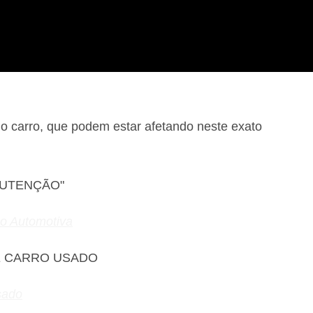
carro, que podem estar afetando neste exato
NUTENÇÃO"
ão Automotiva
E CARRO USADO
sado