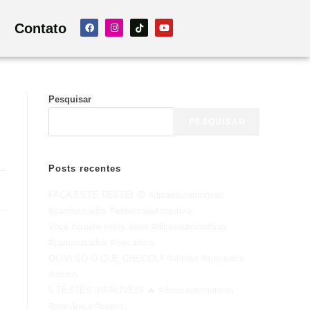
Contato
Pesquisar
PESQUISAR
Posts recentes
FAÇA ESTE TESTE! 😨 #dicasautomotivas
#carrosusados #esteticaautomotiva
Você comete estes erros #dicasautomotivas
#carrosusados #mecanica
OLHA SÓ O QUE CHEGOU! #oficina #mecanica
#carros
5 TESTES INFALÍVEIS 🔥 #dicasautomotivas
#mecânica #carros