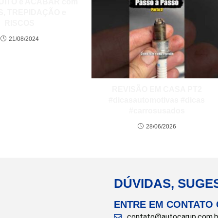
UITO e ACABAR com
S, TREPIDAÇÃO e
RISCOS
21/08/2024
REVISÃO EM CASA PT2
#dicasautomotivas #dicas
#carrosusados
28/06/2026
DÚVIDAS, SUGE
ENTRE EM CONTATO
contato@autocarup.com.b