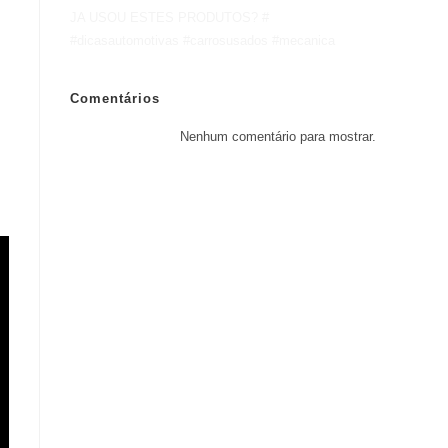
JA USOU ESTES PRODUTOS? #
#dicasautomotivas #carrosusados #mecanica
Comentários
Nenhum comentário para mostrar.