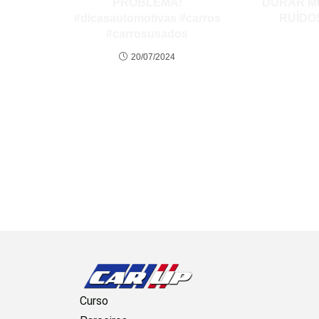
PROBLEMA!
DURAR M
#dicasautomotivas #carros
RUÍDO
#carrosusados
20/07/2024
Curso