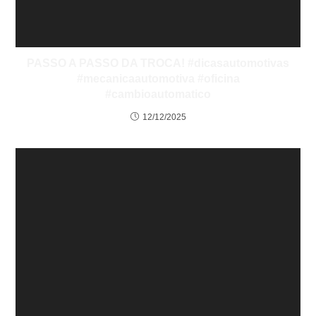
PASSO A PASSO DA TROCA! #dicasautomotivas
#mecanicaautomotiva #oficina
#cambioautomatico
12/12/2025