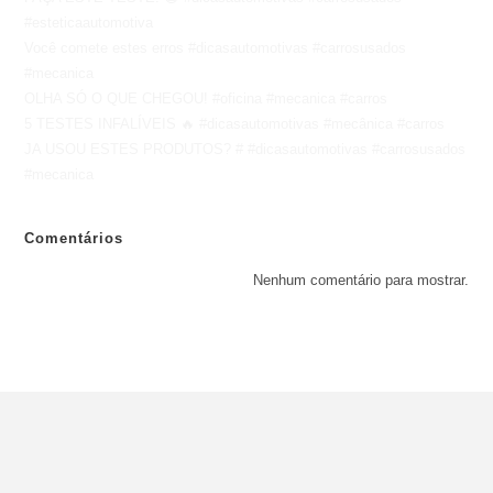
#esteticaautomotiva
Você comete estes erros #dicasautomotivas #carrosusados
#mecanica
OLHA SÓ O QUE CHEGOU! #oficina #mecanica #carros
5 TESTES INFALÍVEIS 🔥 #dicasautomotivas #mecânica #carros
JA USOU ESTES PRODUTOS? # #dicasautomotivas #carrosusados
#mecanica
Comentários
Nenhum comentário para mostrar.