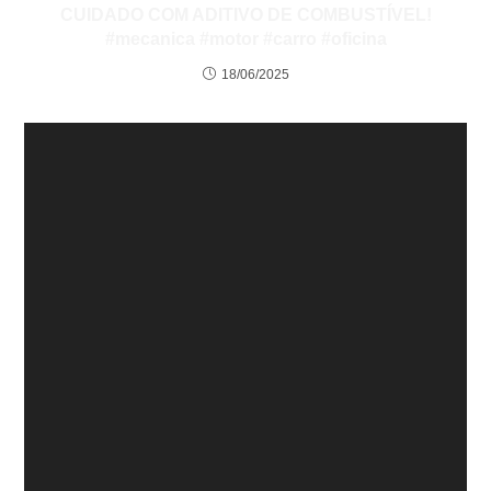
CUIDADO COM ADITIVO DE COMBUSTÍVEL!
#mecanica #motor #carro #oficina
18/06/2025