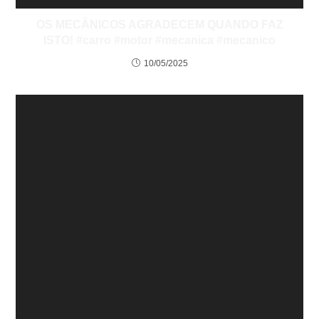
OS MECÂNICOS AGRADECEM QUANDO FAZ
ISTO! #carro #motor #mecanica #mecanico
10/05/2025