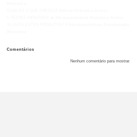
#mecanica
OLHA SÓ O QUE CHEGOU! #oficina #mecanica #carros
5 TESTES INFALÍVEIS 🔥 #dicasautomotivas #mecânica #carros
JA USOU ESTES PRODUTOS? # #dicasautomotivas #carrosusados
#mecanica
Comentários
Nenhum comentário para mostrar.