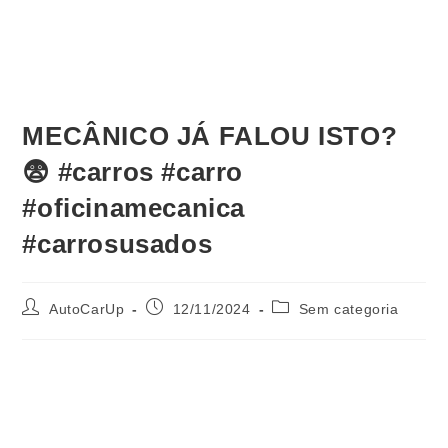
MECÂNICO JÁ FALOU ISTO?
😨 #carros #carro
#oficinamecanica
#carrosusados
AutoCarUp
12/11/2024
Sem categoria