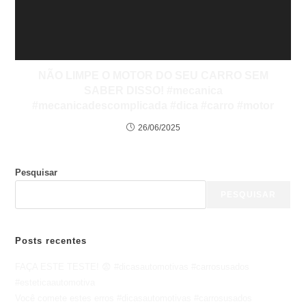
NÃO LIMPE O MOTOR DO SEU CARRO SEM
SABER DISSO! #mecanica
#mecanicadescomplicada #dica #carro #motor
26/06/2025
Pesquisar
PESQUISAR
Posts recentes
FAÇA ESTE TESTE! 😨 #dicasautomotivas #carrosusados
#esteticaautomotiva
Você comete estes erros #dicasautomotivas #carrosusados