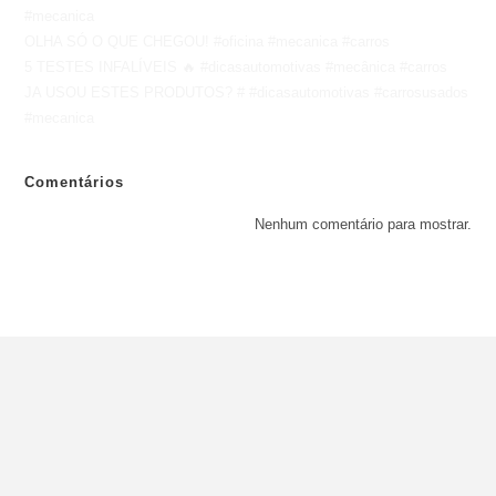
#mecanica
OLHA SÓ O QUE CHEGOU! #oficina #mecanica #carros
5 TESTES INFALÍVEIS 🔥 #dicasautomotivas #mecânica #carros
JA USOU ESTES PRODUTOS? # #dicasautomotivas #carrosusados
#mecanica
Comentários
Nenhum comentário para mostrar.