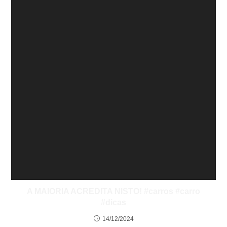
A MAIORIA ACREDITA NISTO! #carros #carro
#dicas
14/12/2024