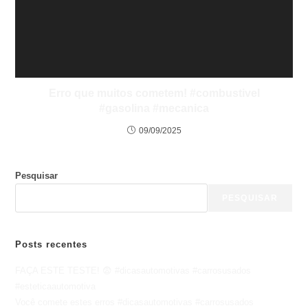
Erro que muitos cometem! #combustivel
#gasolina #mecanica
09/09/2025
Pesquisar
PESQUISAR
Posts recentes
FAÇA ESTE TESTE! 😨 #dicasautomotivas #carrosusados
#esteticaautomotiva
Você comete estes erros #dicasautomotivas #carrosusados