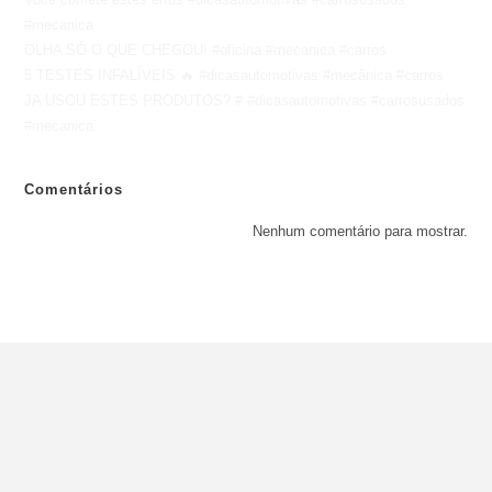
#mecanica
OLHA SÓ O QUE CHEGOU! #oficina #mecanica #carros
5 TESTES INFALÍVEIS 🔥 #dicasautomotivas #mecânica #carros
JA USOU ESTES PRODUTOS? # #dicasautomotivas #carrosusados
#mecanica
Comentários
Nenhum comentário para mostrar.