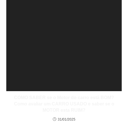
COMO SABER se o Motor do carro está BOM?
Como avaliar um CARRO USADO e saber se o
MOTOR esta RUIM?
31/01/2025