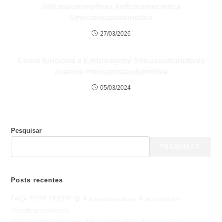
#dicasautomotivas #oficinamecanica
#mecanicaautomotiva
27/03/2026
Como funciona a Embreagem! #dicasautomotivas
#carros #mecanicaautomotiva
05/03/2024
Pesquisar
PESQUISAR
Posts recentes
FAÇA ESTE TESTE! 😨 #dicasautomotivas #carrosusados
#esteticaautomotiva
Você comete estes erros #dicasautomotivas #carrosusados