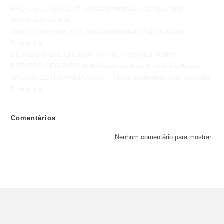
FAÇA ESTE TESTE! 😨 #dicasautomotivas #carrosusados
#esteticaautomotiva
Você comete estes erros #dicasautomotivas #carrosusados
#mecanica
OLHA SÓ O QUE CHEGOU! #oficina #mecanica #carros
5 TESTES INFALÍVEIS 🔥 #dicasautomotivas #mecânica #carros
JA USOU ESTES PRODUTOS? # #dicasautomotivas #carrosusados
#mecanica
Comentários
Nenhum comentário para mostrar.