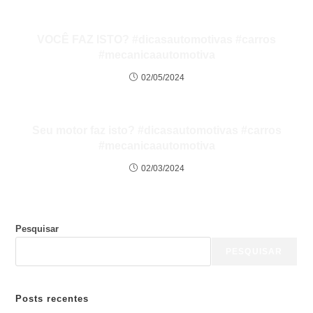
VOCÊ FAZ ISTO? #dicasautomotivas #carros
#mecanicaautomotiva
02/05/2024
Seu motor faz isto? #dicasautomotivas #carros
#mecanicaautomotiva
02/03/2024
Pesquisar
PESQUISAR
Posts recentes