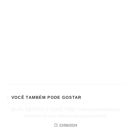
VOCÊ TAMBÉM PODE GOSTAR
QUAL DESTAS 3 VOCÊ TEM? #dicasautomotivas
#carros #carro #mecanicaautomotiva
22/08/2024