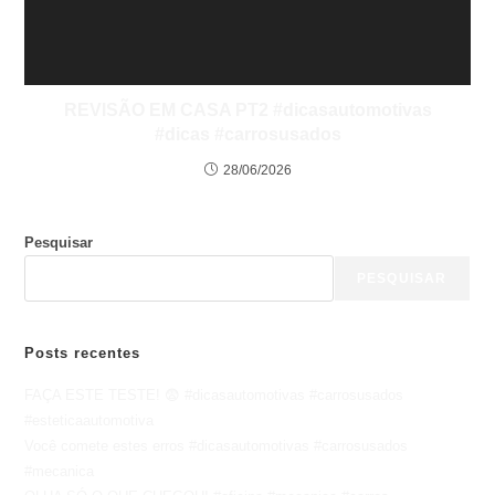
REVISÃO EM CASA PT2 #dicasautomotivas
#dicas #carrosusados
28/06/2026
Pesquisar
PESQUISAR
Posts recentes
FAÇA ESTE TESTE! 😨 #dicasautomotivas #carrosusados
#esteticaautomotiva
Você comete estes erros #dicasautomotivas #carrosusados
#mecanica