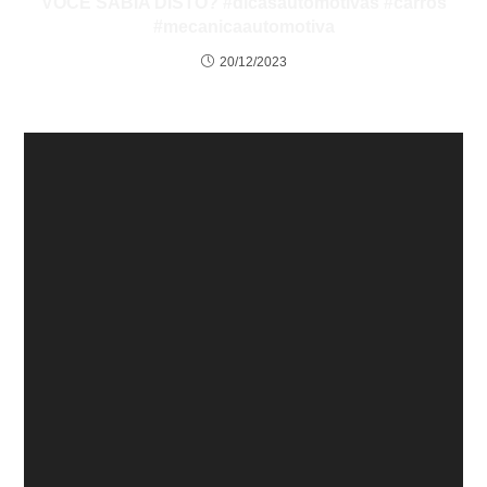
VOCÊ SABIA DISTO? #dicasautomotivas #carros
#mecanicaautomotiva
20/12/2023