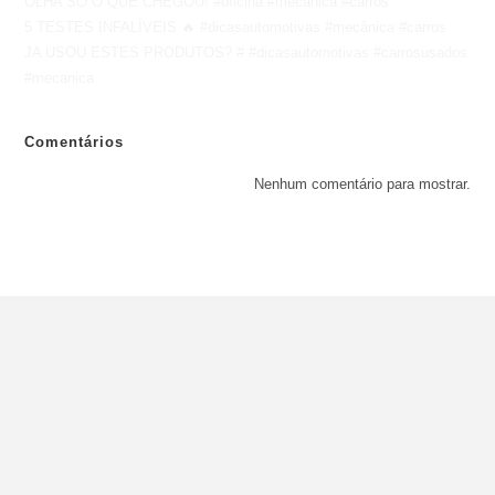
OLHA SÓ O QUE CHEGOU! #oficina #mecanica #carros
5 TESTES INFALÍVEIS 🔥 #dicasautomotivas #mecânica #carros
JA USOU ESTES PRODUTOS? # #dicasautomotivas #carrosusados
#mecanica
Comentários
Nenhum comentário para mostrar.